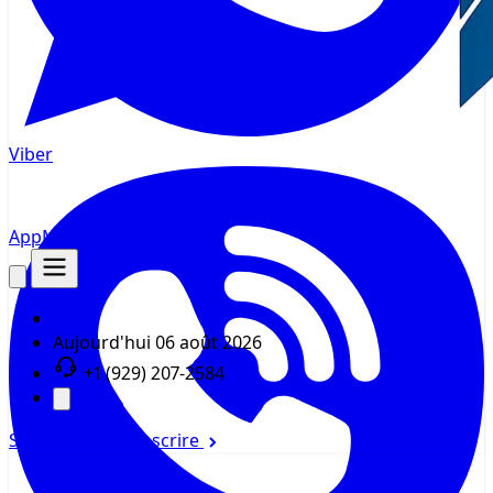
Viber
AppMsr
Tracker
Aujourd'hui
06 août 2026
+1 (929) 207-2584
Se connecter
S'inscrire