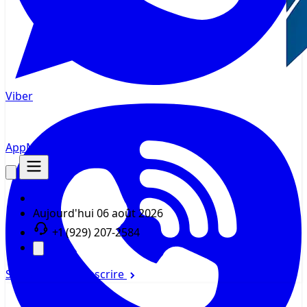
Viber
AppMsr
Tracker
Aujourd'hui
06 août 2026
+1 (929) 207-2584
Se connecter
S'inscrire