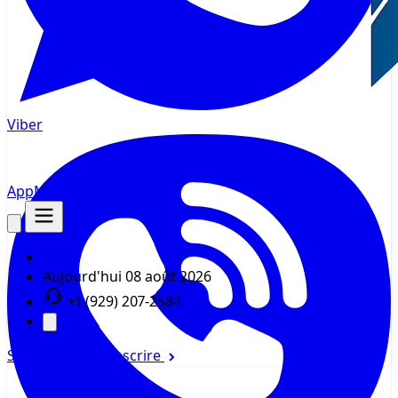
Viber
AppMsr
Tracker
Aujourd'hui
08 août 2026
+1 (929) 207-2584
Se connecter
S'inscrire